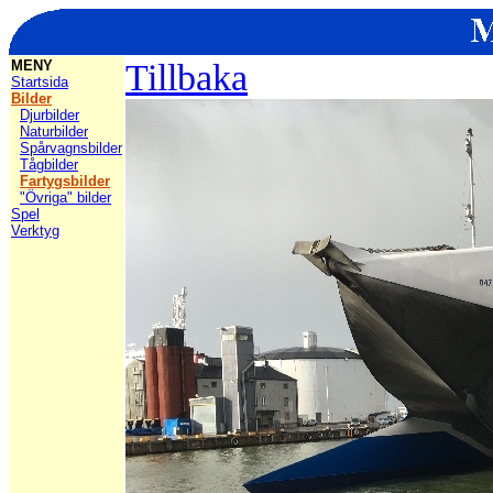
MENY
Tillbaka
Startsida
Bilder
Djurbilder
Naturbilder
Spårvagnsbilder
Tågbilder
Fartygsbilder
"Övriga" bilder
Spel
Verktyg