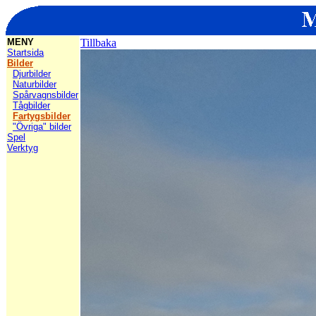
MENY
Tillbaka
Startsida
Bilder
Djurbilder
Naturbilder
Spårvagnsbilder
Tågbilder
Fartygsbilder
"Övriga" bilder
Spel
Verktyg